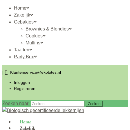
Home
Zakelijk
Gebakjes
Brownies & Blondies
Cookies
Muffins
Taarten
Party Box
|
Klantenservice@ekobites.nl
Inloggen
Registreren
Zoeken naar:
Home
Zakelijk