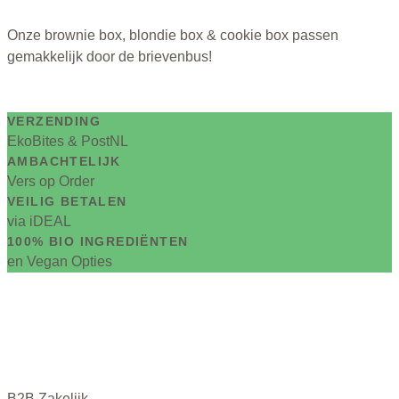
Onze brownie box, blondie box & cookie box passen
gemakkelijk door de brievenbus!
VERZENDING
EkoBites & PostNL
AMBACHTELIJK
Vers op Order
VEILIG BETALEN
via iDEAL
100% BIO INGREDIËNTEN
en Vegan Opties
B2B Zakelijk