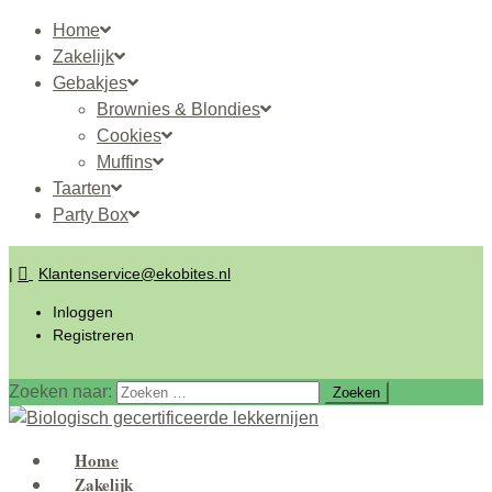
Home
Zakelijk
Gebakjes
Brownies & Blondies
Cookies
Muffins
Taarten
Party Box
|
Klantenservice@ekobites.nl
Inloggen
Registreren
Zoeken naar:
Home
Zakelijk